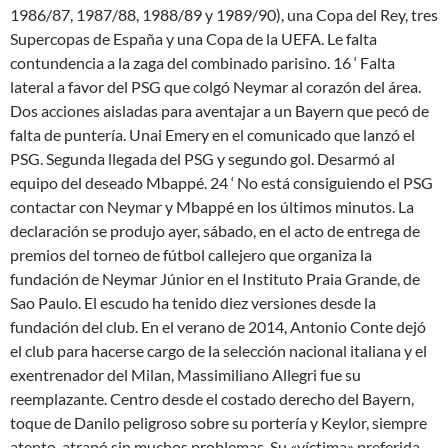
1986/87, 1987/88, 1988/89 y 1989/90), una Copa del Rey, tres
Supercopas de España y una Copa de la UEFA. Le falta
contundencia a la zaga del combinado parisino. 16 ‘ Falta
lateral a favor del PSG que colgó Neymar al corazón del área.
Dos acciones aisladas para aventajar a un Bayern que pecó de
falta de puntería. Unai Emery en el comunicado que lanzó el
PSG. Segunda llegada del PSG y segundo gol. Desarmó al
equipo del deseado Mbappé. 24 ‘ No está consiguiendo el PSG
contactar con Neymar y Mbappé en los últimos minutos. La
declaración se produjo ayer, sábado, en el acto de entrega de
premios del torneo de fútbol callejero que organiza la
fundación de Neymar Júnior en el Instituto Praia Grande, de
Sao Paulo. El escudo ha tenido diez versiones desde la
fundación del club. En el verano de 2014, Antonio Conte dejó
el club para hacerse cargo de la selección nacional italiana y el
exentrenador del Milan, Massimiliano Allegri fue su
reemplazante. Centro desde el costado derecho del Bayern,
toque de Danilo peligroso sobre su portería y Keylor, siempre
atento, atrapó sin muchos problemas. Su «víctima» preferida