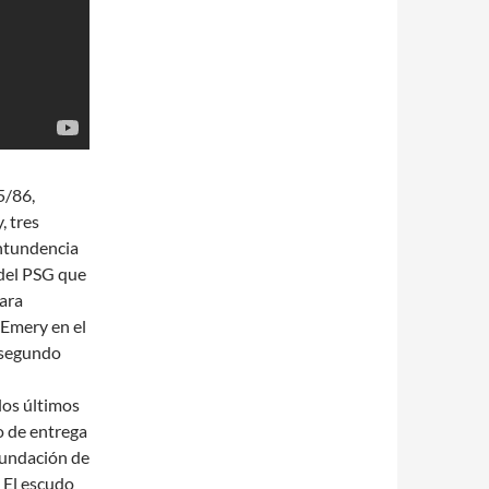
5/86,
, tres
ontundencia
r del PSG que
para
 Emery en el
 segundo
los últimos
o de entrega
 fundación de
 El escudo