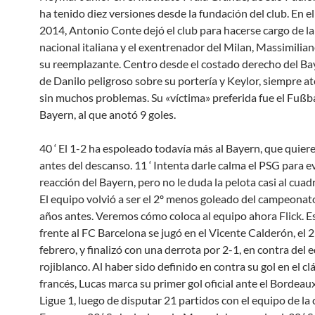
ha tenido diez versiones desde la fundación del club. En e
2014, Antonio Conte dejó el club para hacerse cargo de la
nacional italiana y el exentrenador del Milan, Massimilian
su reemplazante. Centro desde el costado derecho del Ba
de Danilo peligroso sobre su portería y Keylor, siempre a
sin muchos problemas. Su «víctima» preferida fue el Fußb
Bayern, al que anotó 9 goles.
40 ‘ El 1-2 ha espoleado todavía más al Bayern, que quier
antes del descanso. 11 ‘ Intenta darle calma el PSG para ev
reacción del Bayern, pero no le duda la pelota casi al cuad
El equipo volvió a ser el 2º menos goleado del campeonat
años antes. Veremos cómo coloca al equipo ahora Flick. E
frente al FC Barcelona se jugó en el Vicente Calderón, el 
febrero, y finalizó con una derrota por 2-1, en contra del 
rojiblanco. Al haber sido definido en contra su gol en el cl
francés, Lucas marca su primer gol oficial ante el Bordeaux
Ligue 1, luego de disputar 21 partidos con el equipo de la 