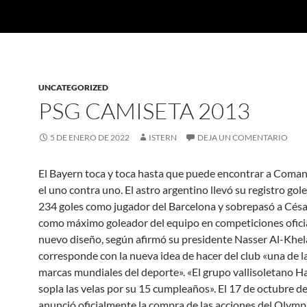
UNCATEGORIZED
PSG CAMISETA 2013
5 DE ENERO DE 2022
ISTERN
DEJA UN COMENTARIO
El Bayern toca y toca hasta que puede encontrar a Coman
el uno contra uno. El astro argentino llevó su registro gol
234 goles como jugador del Barcelona y sobrepasó a Cés
como máximo goleador del equipo en competiciones oficia
nuevo diseño, según afirmó su presidente Nasser Al-Khelai
corresponde con la nueva idea de hacer del club «una de 
marcas mundiales del deporte». «El grupo vallisoletano 
sopla las velas por su 15 cumpleaños». El 17 de octubre d
anunció oficialmente la compra de las acciones del Olymp