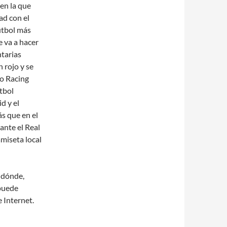
 en la que
ad con el
útbol más
e va a hacer
ntarias
 rojo y se
co Racing
tbol
d y el
s que en el
ante el Real
miseta local
 dónde,
puede
 Internet.