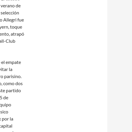
l verano de
 selección
o Allegri fue
yern, toque
tento, atrapó
all-Club
e el empate
itar la
ro parisino.
o, como dos
ste partido
25 de
equipo
ásico
 por la
capital