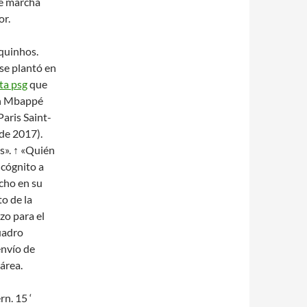
Se marcha
or.
quinhos.
se plantó en
ta psg
que
an Mbappé
Paris Saint-
 de 2017).
s». ↑ «Quién
ncógnito a
echo en su
to de la
zo para el
cuadro
envío de
área.
n. 15 ‘