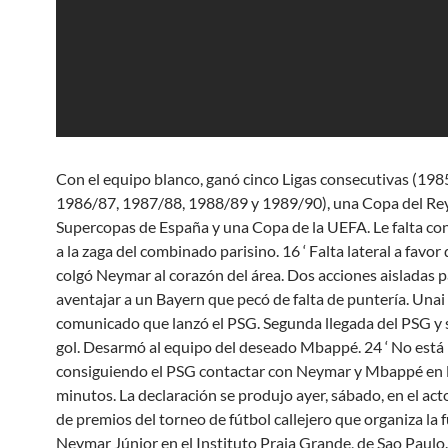
Con el equipo blanco, ganó cinco Ligas consecutivas (198
1986/87, 1987/88, 1988/89 y 1989/90), una Copa del Rey
Supercopas de España y una Copa de la UEFA. Le falta c
a la zaga del combinado parisino. 16 ‘ Falta lateral a favo
colgó Neymar al corazón del área. Dos acciones aisladas 
aventajar a un Bayern que pecó de falta de puntería. Unai
comunicado que lanzó el PSG. Segunda llegada del PSG y
gol. Desarmó al equipo del deseado Mbappé. 24 ‘ No está
consiguiendo el PSG contactar con Neymar y Mbappé en 
minutos. La declaración se produjo ayer, sábado, en el act
de premios del torneo de fútbol callejero que organiza la
Neymar Júnior en el Instituto Praia Grande, de Sao Paulo.