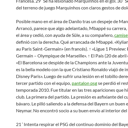
Francesa. 29 ‘ Se ha lesionado Marquinhos en el gol. 30 ‘ 
del terreno de juego Marquinhos con claros gestos de dol
Posible mano en el área de Danilo tras un despeje de Mar
Arrancó, parece que algo adelantado, Mbappé su carrera, 
el área y cedió, con ayuda de Süle, a su compañero,
camise
definió con la derecha. Qué arrancada de Mbappé. «Kyli
au Paris Saint-Germain» (en francés). ↑ «Ligue 1 Preview: 
Germain – Olympique de Marseille». ↑ El País (20 de abril
«El Barcelona se despide de la Champions ante la Juventu
es la bella modelo con la que Cristiano Ronaldo viajó de i
Disney Paris». Luego de sufrir una lesión en el tobillo der
tercer partido con el equipo,
pantalon psg
se perdió el res
temporada 2010. Fue titular en las tres apariciones que hi
club. La primera del partido. La presión es asfixiante del 
bávaro. Le pilló saliendo a la defensa del Bayern un buen 
Neymar. No encontró socio a su buen envío al interior del 
21 ‘ Intenta respirar el PSG del continuo dominio del Bayer