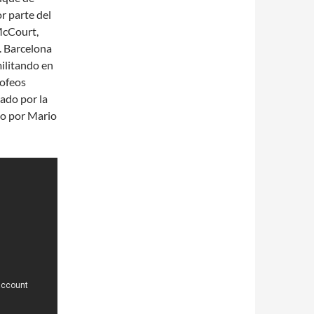
r parte del
McCourt,
C. Barcelona
ilitando en
rofeos
ado por la
vo por Mario