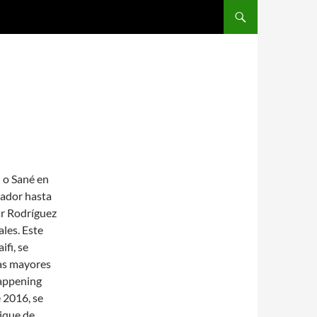
SALTAR AL CONTENIDO
 o Sané en
eador hasta
ar Rodríguez
les. Este
fi, se
las mayores
Happening
e 2016, se
ique de