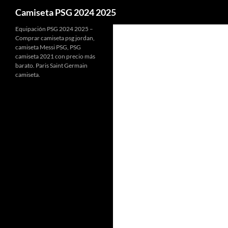
Buscar
Camiseta PSG 2024 2025
Equipación PSG 2024 2025 –
Comprar camiseta psg jordan,
camiseta Messi PSG, PSG
camiseta 2021 con precio más
barato. Paris Saint Germain
camiseta.