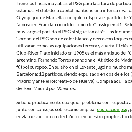
Tiene las líneas muy atrás el PSG para la altura de partido
estamos. El club de la capital mantiene una intensa rivalid
Olympique de Marsella, con quien disputa el partido de f
famoso en Francia, conocido como «le Classique». 41 ‘ Se l
muy largo el partido al PSG si sigue tan atrás. Las indume
‘Jordan’ del PSG son de color blanco y negro con toques en
utilizarán como las equipaciones tercera y cuarta. El clási
Club-River Plate iniciado en 1908 es el más antiguo del fú
argentino. Fernando Torres abandona el Atlético de Madri
fútbol europeo. En su año en el Levante jugó no mucho má
Barcelona: 12 partidos, siendo expulsado en dos de ellos (
Madrid y ante el Recreativo de Huelva). Compra aquí la ca
del Real Madrid por 90 euros.
Si tiene prácticamente cualquier problema con respecto a
junto con consejos sobre cómo emplear
equipacion psg
, 
enviarnos un correo electrónico en nuestro propio sitio de