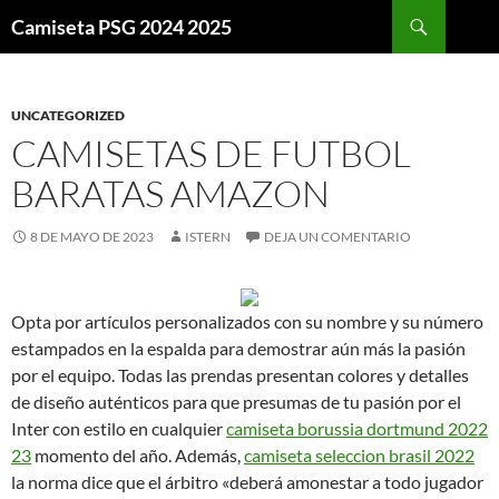
Buscar
Camiseta PSG 2024 2025
SALTAR
AL
CONTENIDO
UNCATEGORIZED
CAMISETAS DE FUTBOL
BARATAS AMAZON
8 DE MAYO DE 2023
ISTERN
DEJA UN COMENTARIO
Opta por artículos personalizados con su nombre y su número
estampados en la espalda para demostrar aún más la pasión
por el equipo. Todas las prendas presentan colores y detalles
de diseño auténticos para que presumas de tu pasión por el
Inter con estilo en cualquier
camiseta borussia dortmund 2022
23
momento del año. Además,
camiseta seleccion brasil 2022
la norma dice que el árbitro «deberá amonestar a todo jugador