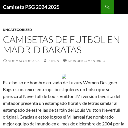
Buscar
Camiseta PSG 2024 2025
SALTAR
AL
CONTENIDO
UNCATEGORIZED
CAMISETAS DE FUTBOL EN
MADRID BARATAS
8 DE MAYO DE 2023
ISTERN
DEJA UN COMENTARIO
Este bolso de hombro cruzado de Luxury Women Designer
Bags es una excelente opción si quieres un bolso que se
parezca al Neverfull de Louis Vuitton. Mi versión favorita del
imitador presenta un estampado floral y de letras similar al
estampado de estrellas de tartán del Louis Vuitton Neverfull
original. Gracias a estos logros el Villarreal fue nombrado
mejor equipo del mundo en el mes de diciembre de 2004 por la