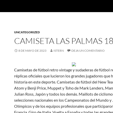
UNCATEGORIZED
CAMISETA LAS PALMAS 18
8 DE MAYO DE 2023
ISTERN
DEJA UN COMENTARIO
Camisetas de fútbol retro vintage y sudaderas de fútbol r
réplicas oficiales que lucieron los grandes jugadores que
historia en este deporte. Camisetas de fútbol del New Te
Atom y Benji Price, Muppet y Toho de Mark Lenders, Ma
Julian Ross, Japón y todos los demás. Maillots de ciclismo 
selecciones nacionales en los Campeonatos del Mundo y
Olímpicos y de los equipos profesionales que participaron
Francia, Giro de Italia, Vuelta a España y todas las grandes