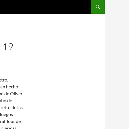
SALTAR AL CONTENIDO
 19
etro,
 han hecho
am de Oliver
mbo de
retro de las
 Juegos
 al Tour de
 clásicas.