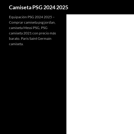
Buscar
Camiseta PSG 2024 2025
Equipación PSG 2024 2025 –
Comprar camiseta psg jordan,
camiseta Messi PSG, PSG
camiseta 2021 con precio más
barato. Paris Saint Germain
camiseta.