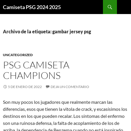
Buscar
Camiseta PSG 2024 2025
SALTAR
AL
CONTENIDO
Archivo de la etiqueta: gambar jersey psg
UNCATEGORIZED
PSG CAMISETA
CHAMPIONS
5 DE ENERO DE 2022
DEJA UN COMENTARIO
Son muy pocos los jugadores que realmente marcan las
diferencias, esos que tienen la vitola de crack, y escasísimos los
destinos en los que pueden recalar. Los síntomas del enfermo
son una ruinosa defensa, la falta de acoplamiento de los de
arriba, la dependencia de Benzema cuando no está inspirado,