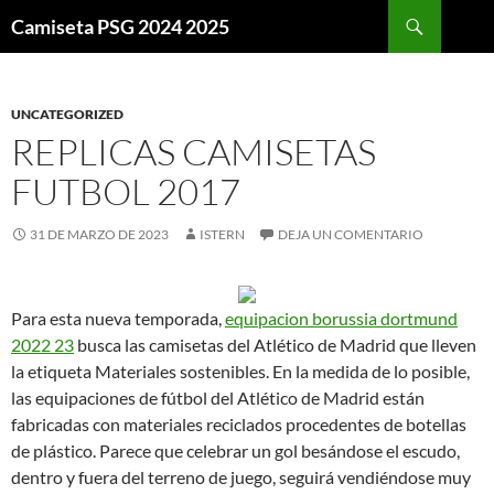
Buscar
Camiseta PSG 2024 2025
SALTAR
AL
CONTENIDO
UNCATEGORIZED
REPLICAS CAMISETAS
FUTBOL 2017
31 DE MARZO DE 2023
ISTERN
DEJA UN COMENTARIO
Para esta nueva temporada,
equipacion borussia dortmund
2022 23
busca las camisetas del Atlético de Madrid que lleven
la etiqueta Materiales sostenibles. En la medida de lo posible,
las equipaciones de fútbol del Atlético de Madrid están
fabricadas con materiales reciclados procedentes de botellas
de plástico. Parece que celebrar un gol besándose el escudo,
dentro y fuera del terreno de juego, seguirá vendiéndose muy