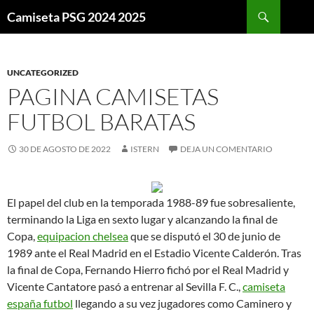
Buscar
Camiseta PSG 2024 2025
SALTAR
AL
CONTENIDO
UNCATEGORIZED
PAGINA CAMISETAS
FUTBOL BARATAS
30 DE AGOSTO DE 2022
ISTERN
DEJA UN COMENTARIO
El papel del club en la temporada 1988-89 fue sobresaliente,
terminando la Liga en sexto lugar y alcanzando la final de
Copa,
equipacion chelsea
que se disputó el 30 de junio de
1989 ante el Real Madrid en el Estadio Vicente Calderón. Tras
la final de Copa, Fernando Hierro fichó por el Real Madrid y
Vicente Cantatore pasó a entrenar al Sevilla F. C.,
camiseta
españa futbol
llegando a su vez jugadores como Caminero y