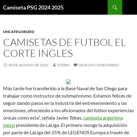
Buscar
Camiseta PSG 2024 2025
SALTAR
AL
CONTENIDO
UNCATEGORIZED
CAMISETAS DE FUTBOL EL
CORTE INGLES
30 DE AGOSTO DE 2022
ISTERN
DEJA UN COMENTARIO
Más tarde fue transferido a la Base Naval de San Diego para
trabajar como instructor de submarinismo. Estamos felices de
seguir dando pasos en la industria del entretenimiento y las
emociones, ofreciendo a los aficionados del fútbol experiencias
únicas como esta”, señala Javier Tebas,
camiseta argentina
messi
presidente de LaLiga. El primero recoge la adquisición
por parte de LaLiga del 25% de LEGENDS Europa a través de