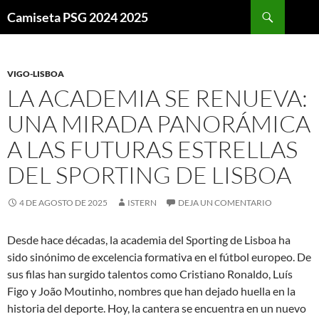
Buscar
Camiseta PSG 2024 2025
SALTAR
AL
CONTENIDO
VIGO-LISBOA
LA ACADEMIA SE RENUEVA:
UNA MIRADA PANORÁMICA
A LAS FUTURAS ESTRELLAS
DEL SPORTING DE LISBOA
4 DE AGOSTO DE 2025
ISTERN
DEJA UN COMENTARIO
Desde hace décadas, la academia del Sporting de Lisboa ha
sido sinónimo de excelencia formativa en el fútbol europeo. De
sus filas han surgido talentos como Cristiano Ronaldo, Luís
Figo y João Moutinho, nombres que han dejado huella en la
historia del deporte. Hoy, la cantera se encuentra en un nuevo