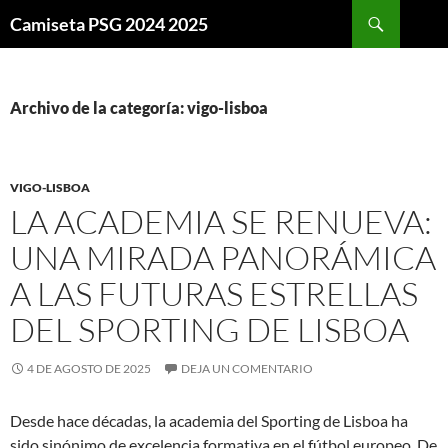
Buscar
Camiseta PSG 2024 2025
SALTAR
AL
CONTENIDO
Archivo de la categoría: vigo-lisboa
VIGO-LISBOA
LA ACADEMIA SE RENUEVA:
UNA MIRADA PANORÁMICA
A LAS FUTURAS ESTRELLAS
DEL SPORTING DE LISBOA
4 DE AGOSTO DE 2025
DEJA UN COMENTARIO
Desde hace décadas, la academia del Sporting de Lisboa ha
sido sinónimo de excelencia formativa en el fútbol europeo. De