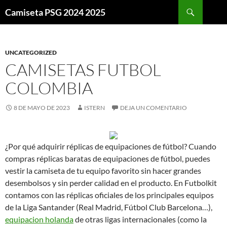
Buscar
Camiseta PSG 2024 2025
SALTAR
AL
CONTENIDO
UNCATEGORIZED
CAMISETAS FUTBOL
COLOMBIA
8 DE MAYO DE 2023
ISTERN
DEJA UN COMENTARIO
¿Por qué adquirir réplicas de equipaciones de fútbol? Cuando
compras réplicas baratas de equipaciones de fútbol, puedes
vestir la camiseta de tu equipo favorito sin hacer grandes
desembolsos y sin perder calidad en el producto. En Futbolkit
contamos con las réplicas oficiales de los principales equipos
de la Liga Santander (Real Madrid, Fútbol Club Barcelona…),
equipacion holanda
de otras ligas internacionales (como la