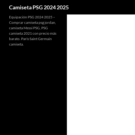
Buscar
Camiseta PSG 2024 2025
Equipación PSG 2024 2025 –
Comprar camiseta psg jordan,
camiseta Messi PSG, PSG
camiseta 2021 con precio más
barato. Paris Saint Germain
camiseta.