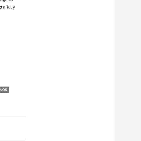
rafía, y
IÑOS