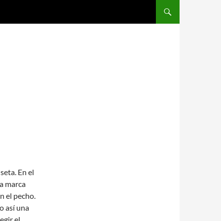
SALTAR AL CONTENIDO
seta. En el
la marca
n el pecho.
o así una
gir el