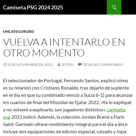
Buscar
Camiseta PSG 2024 2025
SALTAR
AL
CONTENIDO
UNCATEGORIZED
VUELVA A INTENTARLO EN
OTRO MOMENTO
8 DE NOVIEMBRE DE 2023
ISTERN
DEJA UN COMENTARIO
El seleccionador de Portugal, Fernando Santos, explicó cómo
es su relación con Cristiano Ronaldo, tras dejarlo de suplente
en el día en que su combinado venció a Suiza 6-1) para alcanzar
los cuartos de final del Mundial de Qatar 2022. «Ya lo expliqué
y no volveré a explicarlo, son jugadores distintos»,
camiseta
psg
2023 indicó. Además, la colección Jordan Brand x Paris
Saint-Germain ofrece rendimiento integral para el día a día e
incluye dos equipaciones de edición especial, calzado y ropa