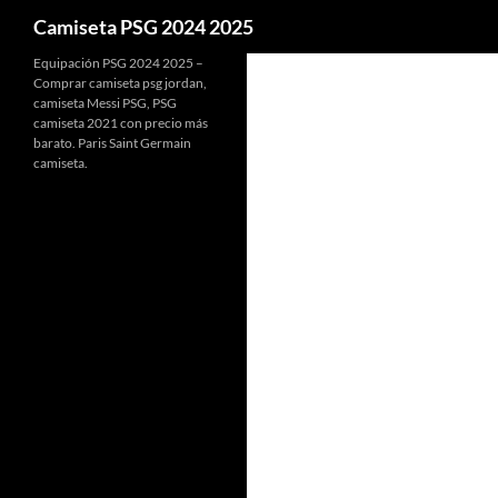
Buscar
Camiseta PSG 2024 2025
Equipación PSG 2024 2025 –
Comprar camiseta psg jordan,
camiseta Messi PSG, PSG
camiseta 2021 con precio más
barato. Paris Saint Germain
camiseta.