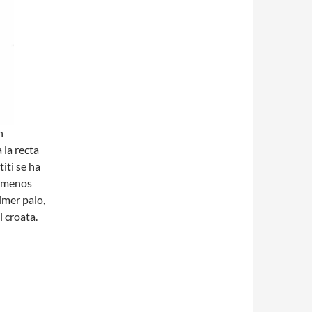
n
 la recta
iti se ha
o menos
imer palo,
 croata.