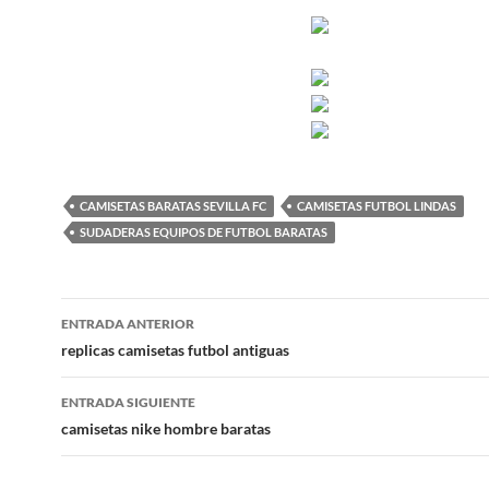
CAMISETAS BARATAS SEVILLA FC
CAMISETAS FUTBOL LINDAS
SUDADERAS EQUIPOS DE FUTBOL BARATAS
Navegación
ENTRADA ANTERIOR
de
replicas camisetas futbol antiguas
entradas
ENTRADA SIGUIENTE
camisetas nike hombre baratas