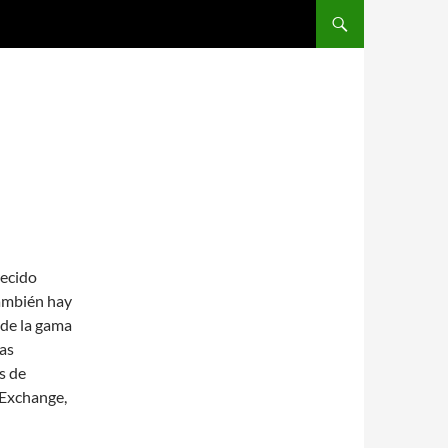
SALTAR AL CONTENIDO
recido
También hay
 de la gama
sas
s de
 Exchange,