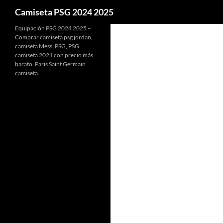
Buscar
Camiseta PSG 2024 2025
Equipación PSG 2024 2025 –
Comprar camiseta psg jordan,
camiseta Messi PSG, PSG
camiseta 2021 con precio más
barato. Paris Saint Germain
camiseta.