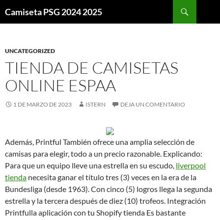
Buscar
Camiseta PSG 2024 2025
SALTAR
AL
CONTENIDO
UNCATEGORIZED
TIENDA DE CAMISETAS
ONLINE ESPAA
1 DE MARZO DE 2023
ISTERN
DEJA UN COMENTARIO
Además, Printful También ofrece una amplia selección de
camisas para elegir, todo a un precio razonable. Explicando:
Para que un equipo lleve una estrella en su escudo,
liverpool
tienda
necesita ganar el título tres (3) veces en la era de la
Bundesliga (desde 1963). Con cinco (5) logros llega la segunda
estrella y la tercera después de diez (10) trofeos. Integración
Printfulla aplicación con tu Shopify tienda Es bastante