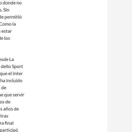
eb donde no
. Sin
 le permitió
 Como la
 estar
e los
esde La
 dello Sport
que el Inter
 ha incluido
a de
ne que servir
gos de
os años de
 tras
ra final
 participó