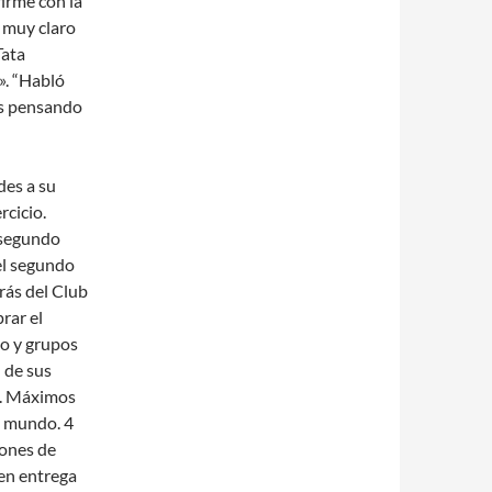
firme con la
ó muy claro
Tata
». “Habló
os pensando
des a su
rcicio.
 segundo
 el segundo
rás del Club
rar el
to y grupos
l de sus
id. Máximos
l mundo. 4
iones de
en entrega