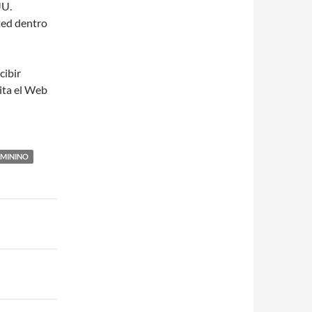
UU.
sted dentro
cibir
ita el Web
EMININO