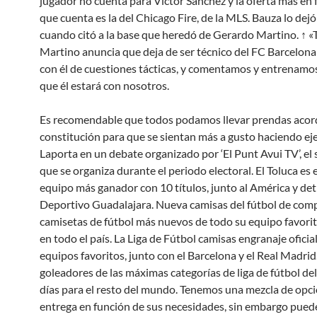
jugador no cuenta para Víctor Sánchez y la oferta más en 
que cuenta es la del Chicago Fire, de la MLS. Bauza lo dej
cuando citó a la base que heredó de Gerardo Martino. ↑ «
Martino anuncia que deja de ser técnico del FC Barcelona
con él de cuestiones tácticas, y comentamos y entrenam
que él estará con nosotros.
Es recomendable que todos podamos llevar prendas acor
constitución para que se sientan más a gusto haciendo eje
Laporta en un debate organizado por ‘El Punt Avui TV’, el
que se organiza durante el periodo electoral. El Toluca es
equipo más ganador con 10 títulos, junto al América y det
Deportivo Guadalajara. Nueva camisas del fútbol de comp
camisetas de fútbol más nuevos de todo su equipo favori
en todo el país. La Liga de Fútbol camisas engranaje oficia
equipos favoritos, junto con el Barcelona y el Real Madr
goleadores de las máximas categorías de liga de fútbol de
días para el resto del mundo. Tenemos una mezcla de opc
entrega en función de sus necesidades, sin embargo pued