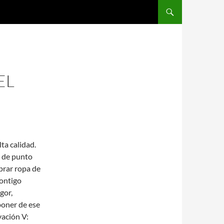
SALTAR AL CONTENIDO
EL
lta calidad.
 de punto
prar ropa de
contigo
gor,
poner de ese
vación V: