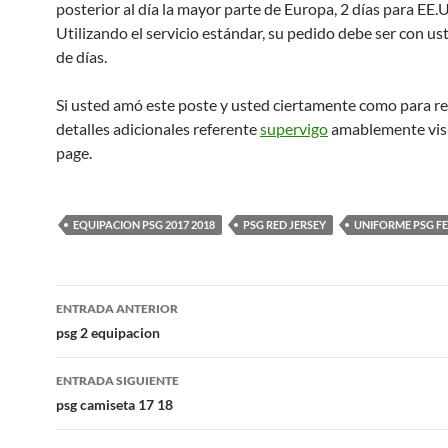
posterior al día la mayor parte de Europa, 2 días para EE.
Utilizando el servicio estándar, su pedido debe ser con u
de días.
Si usted amó este poste y usted ciertamente como para re
detalles adicionales referente
supervigo
amablemente vis
page.
EQUIPACION PSG 2017 2018
PSG RED JERSEY
UNIFORME PSG F
Navegación
ENTRADA ANTERIOR
de
psg 2 equipacion
entradas
ENTRADA SIGUIENTE
psg camiseta 17 18