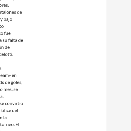
ores,
antalones de
 y bajo
to
co fue
 su falta de
ón de
elotti.
s
 Team» en
ds de goles,
o mes, se
a,
se convirtió
tífice del
e la
torneo. El