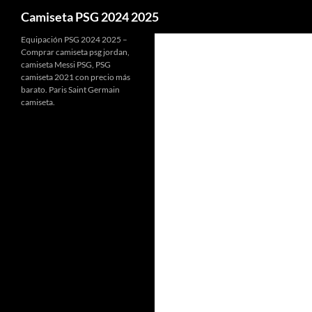
Buscar
Camiseta PSG 2024 2025
Equipación PSG 2024 2025 –
Comprar camiseta psg jordan,
camiseta Messi PSG, PSG
camiseta 2021 con precio más
barato. Paris Saint Germain
camiseta.