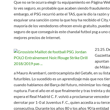
Que no se te ocurra elegir tu equipamiento en Página W
lo ves seguro, es probable que acaben siendo fraudulentos
embargo, el PSG recurrió ante el TAS, que le dio la razón y
esquivar una sanción como la que hoy ha recibido el City.
mayoría de los vendedores ofrecen envío gratuito, puedes
seguro de que conseguirás este chandal futbol psg a uno d
mejores precios de Internet.
21:25. D
Gazzetta
apuntan 
de Milán
a Mauro Arambarri, centrocampista del Getafe, en su list
futuribles. Lo sucedido es un aprendizaje más que nos tie
cuando hablamos del Barça del futuro, minimizar los ries
ruptura. Fue el año en el que finalmente y tras treinta y d
espera el Real Madrid C. F. volvió a proclamarse vencedor
derrotar por 1-0 al Juventus F. C., quien accedía a su terce
consecutiva. Durante los años 80 y los años 90 la entidad