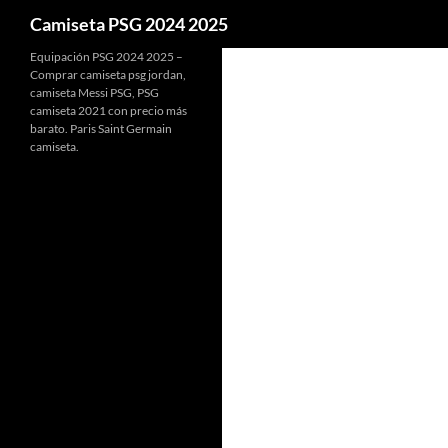
Buscar
Camiseta PSG 2024 2025
Equipación PSG 2024 2025 –
Comprar camiseta psg jordan,
camiseta Messi PSG, PSG
camiseta 2021 con precio más
barato. Paris Saint Germain
camiseta.