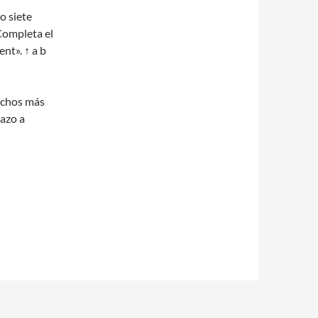
o siete
 Completa el
t». ↑ a b
muchos más
azo a