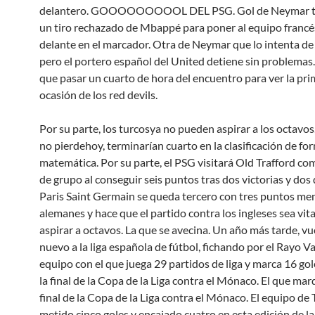
delantero. GOOOOOOOOOL DEL PSG. Gol de Neymar tr
un tiro rechazado de Mbappé para poner al equipo francé
delante en el marcador. Otra de Neymar que lo intenta de
pero el portero español del United detiene sin problemas
que pasar un cuarto de hora del encuentro para ver la pr
ocasión de los red devils.
Por su parte, los turcosya no pueden aspirar a los octavos,
no pierdehoy, terminarían cuarto en la clasificación de fo
matemática. Por su parte, el PSG visitará Old Trafford c
de grupo al conseguir seis puntos tras dos victorias y dos 
Paris Saint Germain se queda tercero con tres puntos me
alemanes y hace que el partido contra los ingleses sea vita
aspirar a octavos. La que se avecina. Un año más tarde, vu
nuevo a la liga española de fútbol, fichando por el Rayo Va
equipo con el que juega 29 partidos de liga y marca 16 gole
la final de la Copa de la Liga contra el Mónaco. El que mar
final de la Copa de la Liga contra el Mónaco. El equipo de 
metido cinco goles y encajado cuatro en esta edición de la