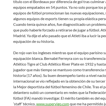
título con el Bordeaux por diferencia de gol tras culmina
equipos empatados en 54 puntos. Ya no solo porque los 
equipos de fútbol promocionan las nuevas equipaciones,
algunos equipos de esports tienen su propia elástica pers
Cuando tenía quince años, fue diagnosticado un problem
que pudo haberle forzado a retirarse de jugar a fútbol. Atl
Madrid. Ya dije el año pasado que el Atleti iba a lucir la pe
equipación de su historia.
De rojo van los ingleses mientras que el equipo parisino s
equipación blanca. Bernabé Ferreyra con su transferencia
Atlético Tigre al Club Atlético River Plate en 1932 y hasta
jugador que más tiempo se mantuvo como transferencia r
historia (17 años). Su buen desempeño tanto a nivel naci
internacional se vio reflejado en la obtención de su tercer
la Mejor deportista del fútbol femenino de Chile. Tras el pa
delantero subió un comentario en redes que la Federación
fútbol (FA) mandó investigar. El mérito también es del equ
‘staff’ técnico,
www.supervigo.com
que me ha permitido j