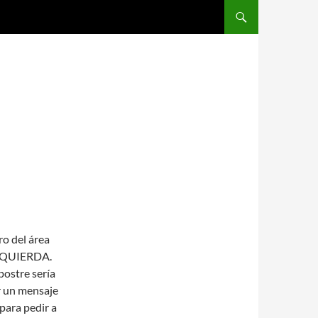
SALTAR AL CONTENIDO
o del área
IZQUIERDA.
postre sería
ar un mensaje
para pedir a