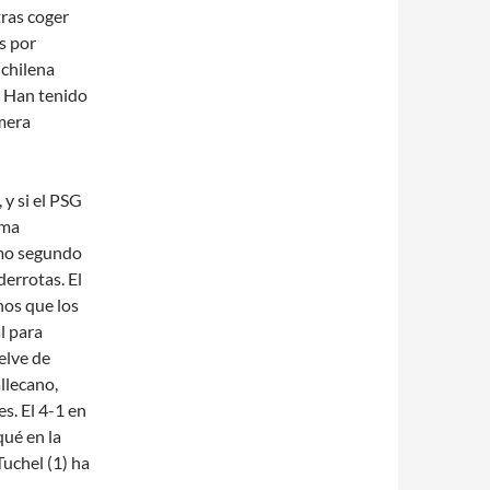
as coger
s por
 chilena
. Han tenido
imera
 y si el PSG
rma
omo segundo
derrotas. El
nos que los
l para
elve de
llecano,
s. El 4-1 en
qué en la
Tuchel (1) ha