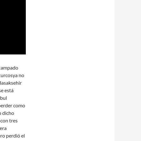
stampado
 turcosya no
 Basaksehir
se está
nbul
s perder como
o dicho
 con tres
era
ro perdió el