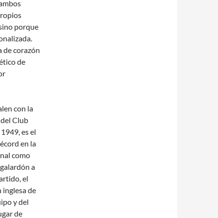
r ambos
propios
 sino porque
onalizada.
a de corazón
ético de
or
alen con la
 del Club
 1949, es el
écord en la
onal como
 galardón a
rtido, el
 inglesa de
ipo y del
ugar de