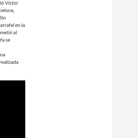
ló Víctor
rcelona,
Sin
rrafal en la
metió al
 Ya se
una
 realizada