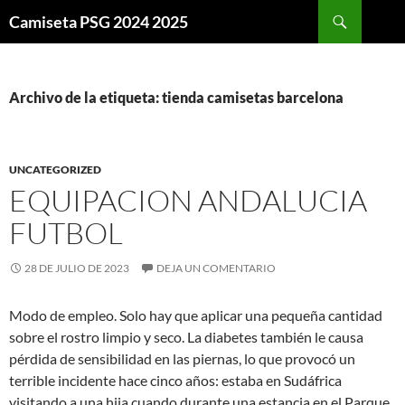
Buscar
Camiseta PSG 2024 2025
SALTAR
AL
CONTENIDO
Archivo de la etiqueta: tienda camisetas barcelona
UNCATEGORIZED
EQUIPACION ANDALUCIA
FUTBOL
28 DE JULIO DE 2023
DEJA UN COMENTARIO
Modo de empleo. Solo hay que aplicar una pequeña cantidad
sobre el rostro limpio y seco. La diabetes también le causa
pérdida de sensibilidad en las piernas, lo que provocó un
terrible incidente hace cinco años: estaba en Sudáfrica
visitando a una hija cuando durante una estancia en el Parque