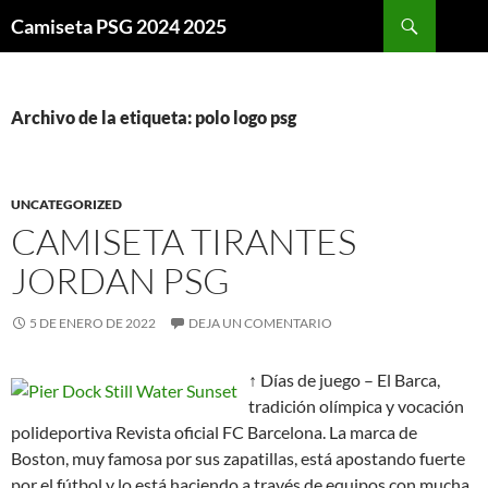
Buscar
Camiseta PSG 2024 2025
SALTAR
AL
CONTENIDO
Archivo de la etiqueta: polo logo psg
UNCATEGORIZED
CAMISETA TIRANTES
JORDAN PSG
5 DE ENERO DE 2022
DEJA UN COMENTARIO
↑ Días de juego – El Barca,
tradición olímpica y vocación
polideportiva Revista oficial FC Barcelona. La marca de
Boston, muy famosa por sus zapatillas, está apostando fuerte
por el fútbol y lo está haciendo a través de equipos con mucha