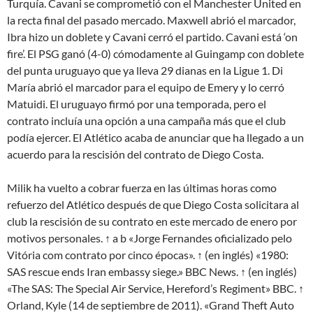
Turquía. Cavani se comprometió con el Manchester United en
la recta final del pasado mercado. Maxwell abrió el marcador,
Ibra hizo un doblete y Cavani cerró el partido. Cavani está ‘on
fire’. El PSG ganó (4-0) cómodamente al Guingamp con doblete
del punta uruguayo que ya lleva 29 dianas en la Ligue 1. Di
María abrió el marcador para el equipo de Emery y lo cerró
Matuidi. El uruguayo firmó por una temporada, pero el
contrato incluía una opción a una campaña más que el club
podía ejercer. El Atlético acaba de anunciar que ha llegado a un
acuerdo para la rescisión del contrato de Diego Costa.
Milik ha vuelto a cobrar fuerza en las últimas horas como
refuerzo del Atlético después de que Diego Costa solicitara al
club la rescisión de su contrato en este mercado de enero por
motivos personales. ↑ a b «Jorge Fernandes oficializado pelo
Vitória com contrato por cinco épocas». ↑ (en inglés) «1980:
SAS rescue ends Iran embassy siege.» BBC News. ↑ (en inglés)
«The SAS: The Special Air Service, Hereford’s Regiment» BBC. ↑
Orland, Kyle (14 de septiembre de 2011). «Grand Theft Auto