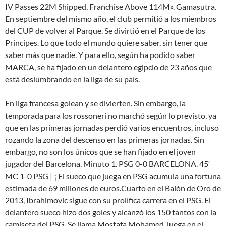
IV Passes 22M Shipped, Franchise Above 114M». Gamasutra.
En septiembre del mismo año, el club permitió a los miembros
del CUP de volver al Parque. Se divirtió en el Parque de los
Príncipes. Lo que todo el mundo quiere saber, sin tener que
saber más que nadie. Y para ello, según ha podido saber
MARCA, se ha fijado en un delantero egipcio de 23 años que
está deslumbrando en la liga de su país.
En liga francesa golean y se divierten. Sin embargo, la
temporada para los rossoneri no marchó según lo previsto, ya
que en las primeras jornadas perdió varios encuentros, incluso
rozando la zona del descenso en las primeras jornadas. Sin
embargo, no son los únicos que se han fijado en el joven
jugador del Barcelona. Minuto 1. PSG 0-0 BARCELONA. 45′
MC 1-0 PSG | ¡ El sueco que juega en PSG acumula una fortuna
estimada de 69 millones de euros.Cuarto en el Balón de Oro de
2013, Ibrahimovic sigue con su prolífica carrera en el PSG. El
delantero sueco hizo dos goles y alcanzó los 150 tantos con la
camiseta del PSG. Se llama Mostafa Mohamed, juega en el