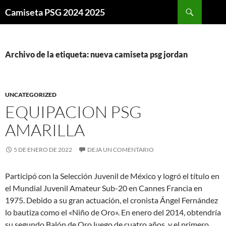
Buscar
Camiseta PSG 2024 2025
SALTAR
AL
CONTENIDO
Archivo de la etiqueta: nueva camiseta psg jordan
UNCATEGORIZED
EQUIPACION PSG
AMARILLA
5 DE ENERO DE 2022
DEJA UN COMENTARIO
Participó con la Selección Juvenil de México y logró el título en
el Mundial Juvenil Amateur Sub-20 en Cannes Francia en
1975. Debido a su gran actuación, el cronista Ángel Fernández
lo bautiza como el «Niño de Oro». En enero del 2014, obtendría
su segundo Balón de Oro luego de cuatro años, y el primero