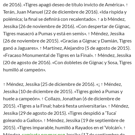
de 2016). «Tigres apagó deseo de título invicto de América». ↑
Terán, Juan Manuel (22 de diciembre de 2016). «Ida ríspida y
polémica; la final se definirá con recalentado». ↑ a b Méndez,
Jessika (26 de noviembre de 2016). «Con despertar de Gignac,
Tigres masacró a Pumas y está en semis». ↑ Méndez, Jessika
(26 de noviembre de 2015). «Gracias a Gignac y Damián, Tigres
ganó a Jaguares». ↑ Martínez, Alejandro (5 de agosto de 2015).
«Fracaso Monumental de Tigres en la Final». ↑ Méndez, Jessika
(20 de agosto de 2016). «Con dobletes de Gignac y Sosa, Tigres
humilló al campeón».
↑ Méndez, Jessika (25 de diciembre de 2016). «¡ ↑ Méndez,
Jessika (10 de diciembre de 2015). «Tigres goleó a Pumas y
huele a campeón». ↑ Collazo, Jonathan (6 de diciembre de
2015). «Tigres a la Final; habrá fiesta universitaria». ↑ Méndez,
Jessika (29 de agosto de 2015). «Tigres despidió a ‘Tuca’
goleando a Gallos». ↑ Méndez, Jessika (19 de septiembre de
2015). «Tigres imparable, humilló a Rayados en el ‘Volcán’». ↑
Méndez,
camiseta neymar psg
Jessika (17 de septiembre de