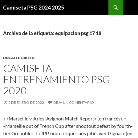
Buscar
Camiseta PSG 2024 2025
SALTAR
AL
CONTENIDO
Archivo de la etiqueta: equipacion psg 17 18
UNCATEGORIZED
CAMISETA
ENTRENAMIENTO PSG
2020
5 DE ENERO DE 2022
DEJA UN COMENTARIO
↑ «Marseille v. Arles-Avignon Match Report» (en francés). ↑
«Marseille out of French Cup after shootout defeat by fourth-
tier Grenoble». ↑ «JPP, une critique sans pitié avec Gignac» (en