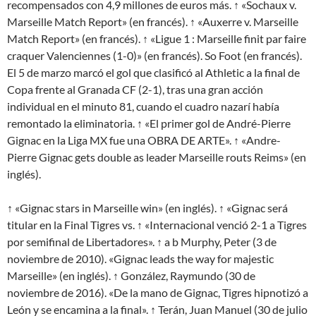
recompensados con 4,9 millones de euros más. ↑ «Sochaux v.
Marseille Match Report» (en francés). ↑ «Auxerre v. Marseille
Match Report» (en francés). ↑ «Ligue 1 : Marseille finit par faire
craquer Valenciennes (1-0)» (en francés). So Foot (en francés).
El 5 de marzo marcó el gol que clasificó al Athletic a la final de
Copa frente al Granada CF (2-1), tras una gran acción
individual en el minuto 81, cuando el cuadro nazarí había
remontado la eliminatoria. ↑ «El primer gol de André-Pierre
Gignac en la Liga MX fue una OBRA DE ARTE». ↑ «Andre-
Pierre Gignac gets double as leader Marseille routs Reims» (en
inglés).
↑ «Gignac stars in Marseille win» (en inglés). ↑ «Gignac será
titular en la Final Tigres vs. ↑ «Internacional venció 2-1 a Tigres
por semifinal de Libertadores». ↑ a b Murphy, Peter (3 de
noviembre de 2010). «Gignac leads the way for majestic
Marseille» (en inglés). ↑ González, Raymundo (30 de
noviembre de 2016). «De la mano de Gignac, Tigres hipnotizó a
León y se encamina a la final». ↑ Terán, Juan Manuel (30 de julio