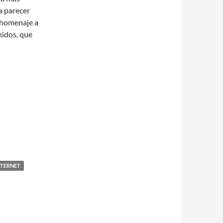
ía parecer
n homenaje a
nidos, que
NTERNET