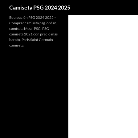
Buscar
Camiseta PSG 2024 2025
Equipación PSG 2024 2025 –
Comprar camiseta psg jordan,
camiseta Messi PSG, PSG
camiseta 2021 con precio más
barato. Paris Saint Germain
camiseta.