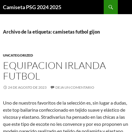
Buscar
Camiseta PSG 2024 2025
SALTAR
AL
CONTENIDO
Archivo de la etiqueta: camisetas futbol gijon
UNCATEGORIZED
EQUIPACION IRLANDA
FUTBOL
24 DE AGOSTO DE 2023
DEJA UN COMENTARIO
Uno de nuestros favoritos de la selección es, sin lugar a dudas,
este top bailarina confeccionado en tejido suave y elástico de
viscosa y elastano. Stradivarius ha pensado en las chicas a las
que este tipo de escote no les convence y por eso proponen un
modelo parecido realizado en tejido de poliamida y elastano