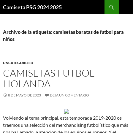
Buscar
Camiseta PSG 2024 2025
SALTAR
AL
CONTENIDO
Archivo de la etiqueta: camisetas baratas de futbol para
niños
UNCATEGORIZED
CAMISETAS FUTBOL
HOLANDA
8 DE MAYO DE 2023
DEJA UN COMENTARIO
Volviendo al tema principal, esta temporada 2019-2020 os
traemos una selección del merchandising futbolístico que más
nos ha llamado la atención de los equipos europeos. Y el