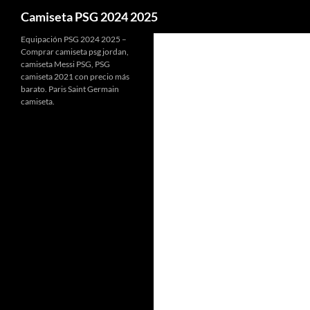
Buscar
Camiseta PSG 2024 2025
Equipación PSG 2024 2025 –
Comprar camiseta psg jordan,
camiseta Messi PSG, PSG
camiseta 2021 con precio más
barato. Paris Saint Germain
camiseta.