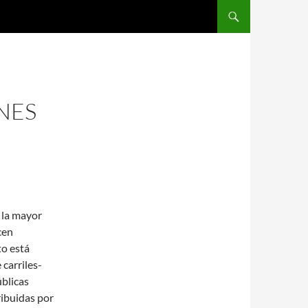
SALTAR AL CONTENIDO
NES
r la mayor
ucen
o está
 carriles-
úblicas
ribuidas por