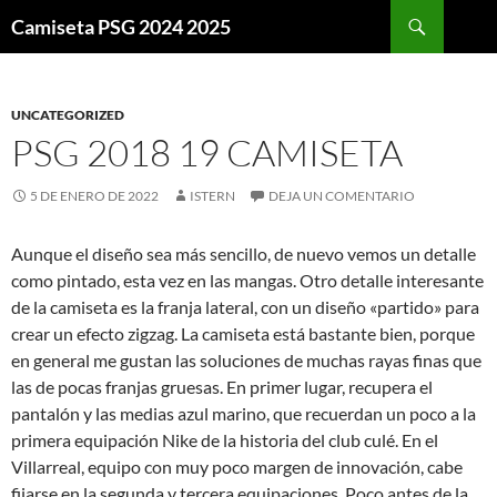
Buscar
Camiseta PSG 2024 2025
SALTAR
AL
CONTENIDO
UNCATEGORIZED
PSG 2018 19 CAMISETA
5 DE ENERO DE 2022
ISTERN
DEJA UN COMENTARIO
Aunque el diseño sea más sencillo, de nuevo vemos un detalle
como pintado, esta vez en las mangas. Otro detalle interesante
de la camiseta es la franja lateral, con un diseño «partido» para
crear un efecto zigzag. La camiseta está bastante bien, porque
en general me gustan las soluciones de muchas rayas finas que
las de pocas franjas gruesas. En primer lugar, recupera el
pantalón y las medias azul marino, que recuerdan un poco a la
primera equipación Nike de la historia del club culé. En el
Villarreal, equipo con muy poco margen de innovación, cabe
fijarse en la segunda y tercera equipaciones. Poco antes de la