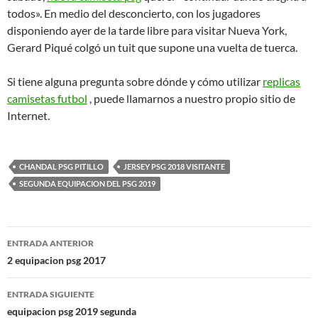
todos». En medio del desconcierto, con los jugadores
disponiendo ayer de la tarde libre para visitar Nueva York,
Gerard Piqué colgó un tuit que supone una vuelta de tuerca.
Si tiene alguna pregunta sobre dónde y cómo utilizar
replicas
camisetas futbol
, puede llamarnos a nuestro propio sitio de
Internet.
CHANDAL PSG PITILLO
JERSEY PSG 2018 VISITANTE
SEGUNDA EQUIPACION DEL PSG 2019
Navegación
ENTRADA ANTERIOR
de
2 equipacion psg 2017
entradas
ENTRADA SIGUIENTE
equipacion psg 2019 segunda