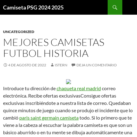
Buscar
Camiseta PSG 2024 2025
SALTAR
AL
CONTENIDO
UNCATEGORIZED
MEJORES CAMISETAS
FUTBOL HISTORIA
4 DE AGOSTO DE 2022
ISTERN
DEJA UN COMENTARIO
Introduce tu dirección de
chaqueta real madrid
correo
electrónica. Recibe ofertas exclusivasConsigue ofertas
exclusivas inscribiéndote a nuestra lista de correo. Quedaban
quince minutos de juego cuando se produjo el incidente que lo
cambió
paris saint germain camiseta
todo. Si lo primero que te
viene a la cabeza al escuchar la palabra camiseta es que son un
básico aburrido o en tu mente se dibuja automáticamente una