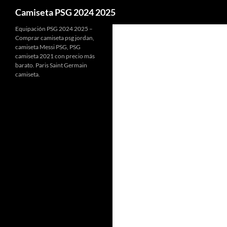
Buscar
Camiseta PSG 2024 2025
Equipación PSG 2024 2025 –
Comprar camiseta psg jordan,
camiseta Messi PSG, PSG
camiseta 2021 con precio más
barato. Paris Saint Germain
camiseta.