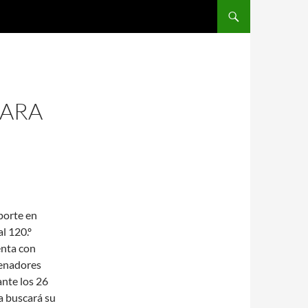
SALTAR AL CONTENIDO
PARA
porte en
l 120.º
enta con
enadores
ante los 26
a buscará su