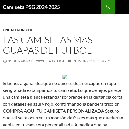
Buscar
Camiseta PSG 2024 2025
SALTAR
AL
CONTENIDO
UNCATEGORIZED
LAS CAMISETAS MAS
GUAPAS DE FUTBOL
31 DE MARZO DE 2023
ISTERN
DEJA UN COMENTARIO
Si tienes alguna idea que no quieres dejar escapar, en ropa
serigrafiada estampamos tu camiseta. Lo que de lejos parece
una camiseta blanca estándar sorprende en la distancia corta
con detalles en azul y rojo, conformando la bandera tricolor.
COMPRA AQUÍ TU CAMISETA PERSONALIZADA Seguro
que a ti se te ocurren un montón de frases más que quedarían
genial en tu camiseta personalizada. A medida que ha