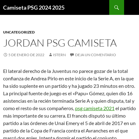
Buscar
Camiseta PSG 2024 2025
SALTAR
AL
CONTENIDO
UNCATEGORIZED
JORDAN PSG CAMISETA
5 DE ENERO DE 2022
ISTERN
DEJA UN COMENTARIO
El lateral derecho de la Juventus no parece gozar de la total
confianza de Andrea Pirlo en este inicio de la Serie A, en la que
ha sido suplente en un partido y ha jugado 23 minutos en otro.
La principal fuente de juego es el «Papu» Gómez, quien dio 16
asistencias en la recién terminada Serie A y quien disputa, tal y
como el resto de sus compañeros,
psg camiseta 2021
el partido
más importante de su carrera. El francés disputó su último
partido a las órdenes de Unai Emery el 5 de abril de 2017 en un
partido de la Copa de Francia contra el Avranches en el que
marcó dos goles. Intenta dormir el partido el conjunto