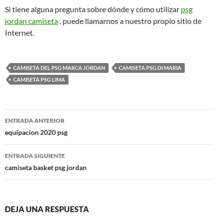
Si tiene alguna pregunta sobre dónde y cómo utilizar
psg
jordan camiseta
, puede llamarnos a nuestro propio sitio de
Internet.
CAMISETA DEL PSG MARCA JORDAN
CAMISETA PSG DI MARIA
CAMISETA PSG LIMA
Navegación
ENTRADA ANTERIOR
de
equipacion 2020 psg
entradas
ENTRADA SIGUIENTE
camiseta basket psg jordan
DEJA UNA RESPUESTA