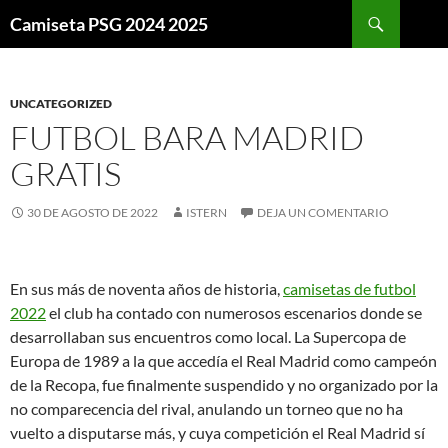
Buscar
Camiseta PSG 2024 2025
SALTAR
AL
CONTENIDO
UNCATEGORIZED
FUTBOL BARA MADRID
GRATIS
30 DE AGOSTO DE 2022
ISTERN
DEJA UN COMENTARIO
En sus más de noventa años de historia,
camisetas de futbol
2022
el club ha contado con numerosos escenarios donde se
desarrollaban sus encuentros como local. La Supercopa de
Europa de 1989 a la que accedía el Real Madrid como campeón
de la Recopa, fue finalmente suspendido y no organizado por la
no comparecencia del rival, anulando un torneo que no ha
vuelto a disputarse más, y cuya competición el Real Madrid sí