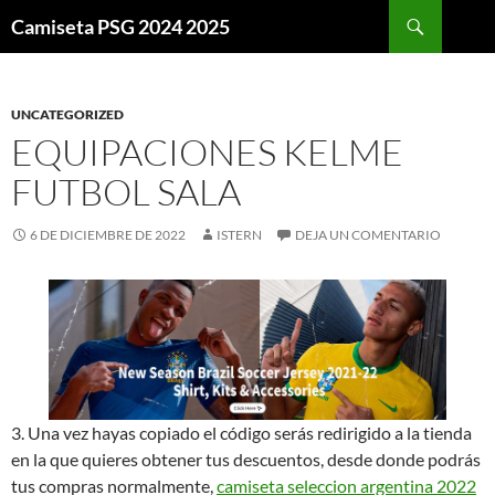
Buscar
Camiseta PSG 2024 2025
SALTAR
AL
CONTENIDO
UNCATEGORIZED
EQUIPACIONES KELME
FUTBOL SALA
6 DE DICIEMBRE DE 2022
ISTERN
DEJA UN COMENTARIO
3. Una vez hayas copiado el código serás redirigido a la tienda
en la que quieres obtener tus descuentos, desde donde podrás
tus compras normalmente,
camiseta seleccion argentina 2022