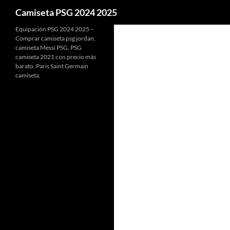
Buscar
Camiseta PSG 2024 2025
Equipación PSG 2024 2025 –
Comprar camiseta psg jordan,
camiseta Messi PSG, PSG
camiseta 2021 con precio más
barato. Paris Saint Germain
camiseta.