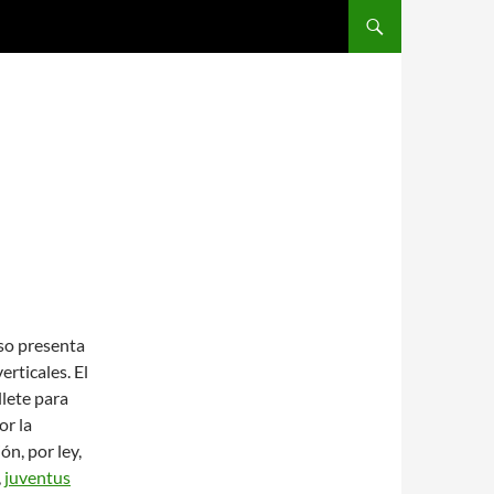
SALTAR AL CONTENIDO
rso presenta
erticales. El
llete para
or la
n, por ley,
,
juventus