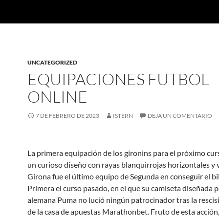
UNCATEGORIZED
EQUIPACIONES FUTBOL
ONLINE
7 DE FEBRERO DE 2023
ISTERN
DEJA UN COMENTARIO
La primera equipación de los gironins para el próximo cu
un curioso diseño con rayas blanquirrojas horizontales y v
Girona fue el último equipo de Segunda en conseguir el bi
Primera el curso pasado, en el que su camiseta diseñada p
alemana Puma no lució ningún patrocinador tras la rescisió
de la casa de apuestas Marathonbet. Fruto de esta acción