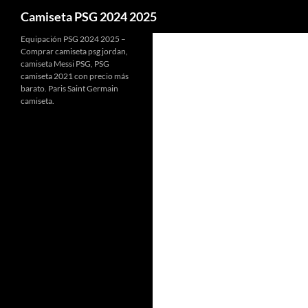
Buscar
Camiseta PSG 2024 2025
Equipación PSG 2024 2025 –
Comprar camiseta psg jordan,
camiseta Messi PSG, PSG
camiseta 2021 con precio más
barato. Paris Saint Germain
camiseta.