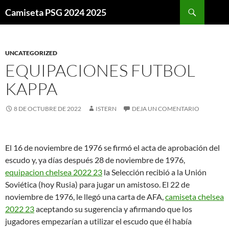
Buscar
Camiseta PSG 2024 2025
SALTAR
AL
CONTENIDO
UNCATEGORIZED
EQUIPACIONES FUTBOL
KAPPA
8 DE OCTUBRE DE 2022
ISTERN
DEJA UN COMENTARIO
El 16 de noviembre de 1976 se firmó el acta de aprobación del
escudo y, ya días después 28 de noviembre de 1976,
equipacion chelsea 2022 23
la Selección recibió a la Unión
Soviética (hoy Rusia) para jugar un amistoso. El 22 de
noviembre de 1976, le llegó una carta de AFA,
camiseta chelsea
2022 23
aceptando su sugerencia y afirmando que los
jugadores empezarían a utilizar el escudo que él había