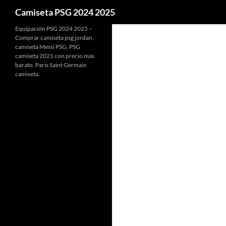
Buscar
Camiseta PSG 2024 2025
Equipación PSG 2024 2025 –
Comprar camiseta psg jordan,
camiseta Messi PSG, PSG
camiseta 2021 con precio más
barato. Paris Saint Germain
camiseta.