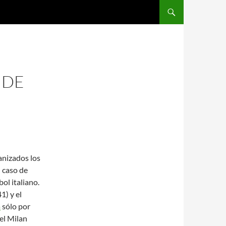
SALTAR AL CONTENIDO
 DE
nizados los
 caso de
bol italiano.
1) y el
a
sólo por
el Milan