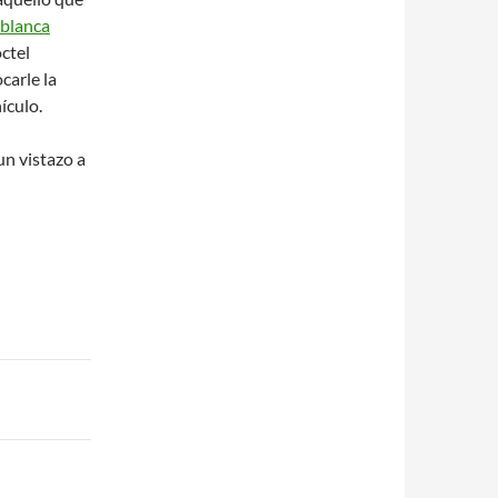
 blanca
ctel
carle la
ículo.
n vistazo a