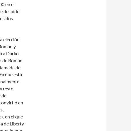
00 en el
se despide
los dos
a elección
 Roman y
a a Darko.
ien de Roman
 llamada de
ca que está
finalmente
 arresto
e de
convirtió en
s,
», en el que
a de Liberty
 aquello que