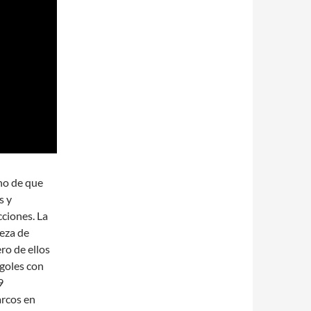
cho de que
s y
cciones. La
eza de
ro de ellos
 goles con
9
arcos en