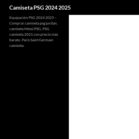
Buscar
Camiseta PSG 2024 2025
Equipación PSG 2024 2025 –
Comprar camiseta psg jordan,
camiseta Messi PSG, PSG
camiseta 2021 con precio más
barato. Paris Saint Germain
camiseta.