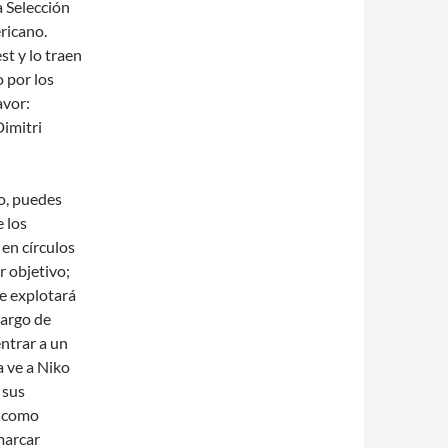
 Selección
ricano.
st y lo traen
 por los
avor:
imitri
o, puedes
 los
 en círculos
r objetivo;
te explotará
cargo de
entrar a un
a ve a Niko
 sus
a como
marcar