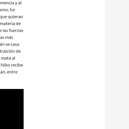
mencia y al
ismo, ha
 que quieran
 materia de
e las fuerzas
das más
mán se casa
traición de
y mata al
 Niko recibe
án, entre