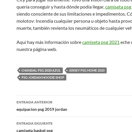
quería conseguir y hasta dónde podía llegar,
camiseta psg
siendo consciente de sus limitaciones e impedimentos. Có
molotov: Incendia cualquier persona u objeto hasta provo
muerte, también revienta los neumáticos de cualquier veh
Aquí hay más información sobre
camiseta psg 2021
eche u
nuestra página web.
CHANDAL PSG 2020 AZUL
JERSEY PSG HOME 2020
PSG JORDAN HOODIE SHOP
Navegación
ENTRADA ANTERIOR
de
equipacion psg 2019 jordan
entradas
ENTRADA SIGUIENTE
camiseta basket psg