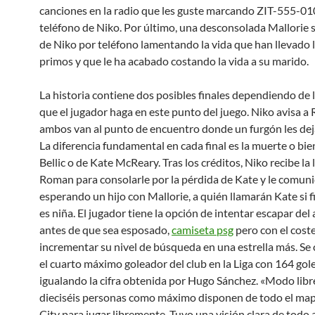
canciones en la radio que les guste marcando ZIT-555-01
teléfono de Niko. Por último, una desconsolada Mallorie 
de Niko por teléfono lamentando la vida que han llevado 
primos y que le ha acabado costando la vida a su marido.
La historia contiene dos posibles finales dependiendo de l
que el jugador haga en este punto del juego. Niko avisa a
ambos van al punto de encuentro donde un furgón les dej
La diferencia fundamental en cada final es la muerte o b
Bellic o de Kate McReary. Tras los créditos, Niko recibe la
Roman para consolarle por la pérdida de Kate y le comuni
esperando un hijo con Mallorie, a quién llamarán Kate si 
es niña. El jugador tiene la opción de intentar escapar del
antes de que sea esposado,
camiseta psg
pero con el cost
incrementar su nivel de búsqueda en una estrella más. Se 
el cuarto máximo goleador del club en la Liga con 164 gole
igualando la cifra obtenida por Hugo Sánchez. «Modo libre
dieciséis personas como máximo disponen de todo el map
City para jugar libremente. Tuvo una visión clara de todo