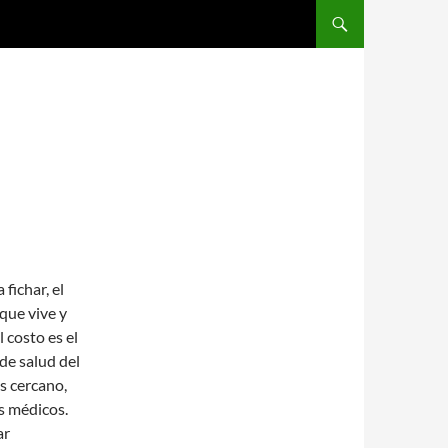
SALTAR AL CONTENIDO
fichar, el
 que vive y
 costo es el
de salud del
ás cercano,
s médicos.
ar