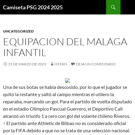
Buscar
Camiseta PSG 2024 2025
SALTAR
AL
CONTENIDO
UNCATEGORIZED
EQUIPACION DEL MALAGA
INFANTIL
31 DE MARZO DE 2023
ISTERN
DEJA UN COMENTARIO
Una de sus botas se había descosido, por lo que el jugador se
quitó la restante y saltó al campo mientras el utilero la
reparaba, marcando un gol. Para el partido de vuelta disputado
en el estadio Olímpico Pascual Guerrero, el Deportivo Cali
alcanzó un triunfo 1 a cero con gol del volante chileno Riveros.
↑ El partido ante Athletic de Bilbao no es considerado oficial
por la FIFA debido a que no se trata de una selección nacional.