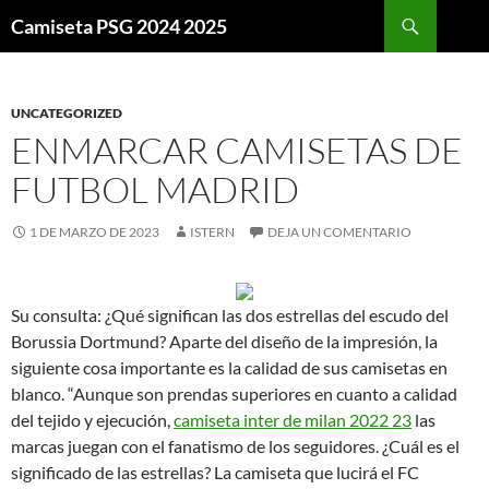
Buscar
Camiseta PSG 2024 2025
SALTAR
AL
CONTENIDO
UNCATEGORIZED
ENMARCAR CAMISETAS DE
FUTBOL MADRID
1 DE MARZO DE 2023
ISTERN
DEJA UN COMENTARIO
Su consulta: ¿Qué significan las dos estrellas del escudo del
Borussia Dortmund? Aparte del diseño de la impresión, la
siguiente cosa importante es la calidad de sus camisetas en
blanco. “Aunque son prendas superiores en cuanto a calidad
del tejido y ejecución,
camiseta inter de milan 2022 23
las
marcas juegan con el fanatismo de los seguidores. ¿Cuál es el
significado de las estrellas? La camiseta que lucirá el FC