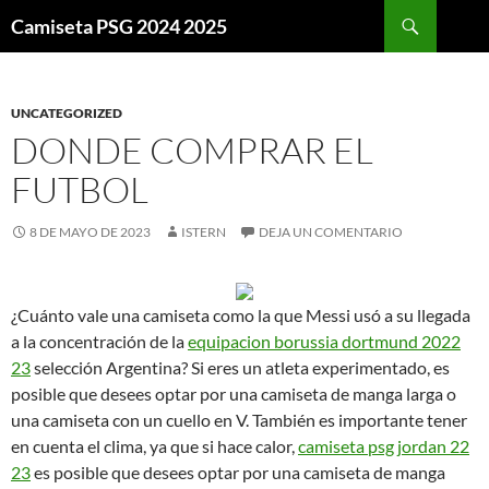
Buscar
Camiseta PSG 2024 2025
SALTAR
AL
CONTENIDO
UNCATEGORIZED
DONDE COMPRAR EL
FUTBOL
8 DE MAYO DE 2023
ISTERN
DEJA UN COMENTARIO
¿Cuánto vale una camiseta como la que Messi usó a su llegada
a la concentración de la
equipacion borussia dortmund 2022
23
selección Argentina? Si eres un atleta experimentado, es
posible que desees optar por una camiseta de manga larga o
una camiseta con un cuello en V. También es importante tener
en cuenta el clima, ya que si hace calor,
camiseta psg jordan 22
23
es posible que desees optar por una camiseta de manga