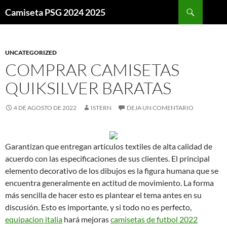
Buscar
Camiseta PSG 2024 2025
SALTAR
AL
CONTENIDO
UNCATEGORIZED
COMPRAR CAMISETAS
QUIKSILVER BARATAS
4 DE AGOSTO DE 2022
ISTERN
DEJA UN COMENTARIO
Garantizan que entregan artículos textiles de alta calidad de
acuerdo con las especificaciones de sus clientes. El principal
elemento decorativo de los dibujos es la figura humana que se
encuentra generalmente en actitud de movimiento. La forma
más sencilla de hacer esto es plantear el tema antes en su
discusión. Esto es importante, y si todo no es perfecto,
equipacion italia
hará mejoras
camisetas de futbol 2022