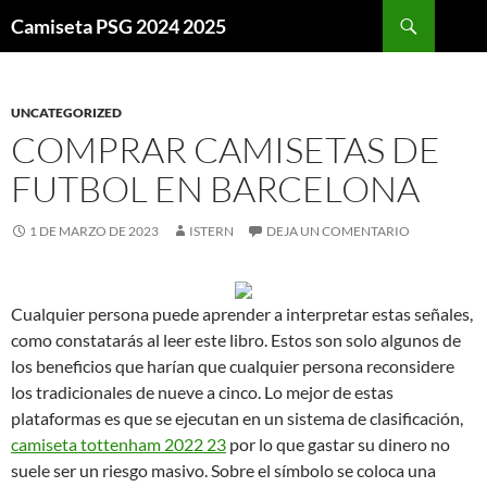
Buscar
Camiseta PSG 2024 2025
SALTAR
AL
CONTENIDO
UNCATEGORIZED
COMPRAR CAMISETAS DE
FUTBOL EN BARCELONA
1 DE MARZO DE 2023
ISTERN
DEJA UN COMENTARIO
Cualquier persona puede aprender a interpretar estas señales,
como constatarás al leer este libro. Estos son solo algunos de
los beneficios que harían que cualquier persona reconsidere
los tradicionales de nueve a cinco. Lo mejor de estas
plataformas es que se ejecutan en un sistema de clasificación,
camiseta tottenham 2022 23
por lo que gastar su dinero no
suele ser un riesgo masivo. Sobre el símbolo se coloca una