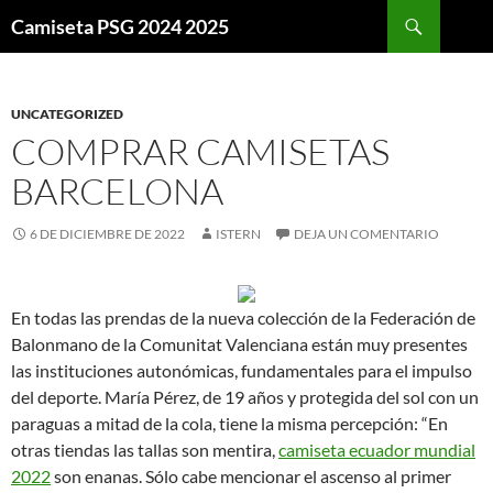
Buscar
Camiseta PSG 2024 2025
SALTAR
AL
CONTENIDO
UNCATEGORIZED
COMPRAR CAMISETAS
BARCELONA
6 DE DICIEMBRE DE 2022
ISTERN
DEJA UN COMENTARIO
En todas las prendas de la nueva colección de la Federación de
Balonmano de la Comunitat Valenciana están muy presentes
las instituciones autonómicas, fundamentales para el impulso
del deporte. María Pérez, de 19 años y protegida del sol con un
paraguas a mitad de la cola, tiene la misma percepción: “En
otras tiendas las tallas son mentira,
camiseta ecuador mundial
2022
son enanas. Sólo cabe mencionar el ascenso al primer