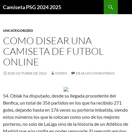
Buscar
Camiseta PSG 2024 2025
SALTAR
AL
CONTENIDO
UNCATEGORIZED
COMO DISEAR UNA
CAMISETA DE FUTBOL
ONLINE
8 DE OCTUBRE DE 2022
ISTERN
DEJA UN COMENTARIO
54. Oblak ha disputado, desde su llegada procedente del
Benfica, un total de 356 partidos en los que ha recibido 271
goles, dejando hasta en 176 veces su portería imbatida, siendo
estos números los que le colocan como uno de los mejores
porteros, no solo de LaLiga sino de la historia de un Atlético de
Madrid que aún confía en poder renovarle. El segundo equipo