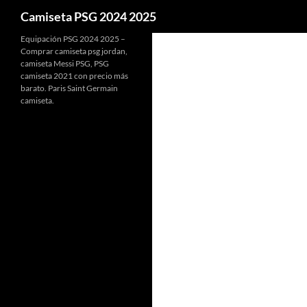
Buscar
Camiseta PSG 2024 2025
Equipación PSG 2024 2025 –
Comprar camiseta psg jordan,
camiseta Messi PSG, PSG
camiseta 2021 con precio más
barato. Paris Saint Germain
camiseta.