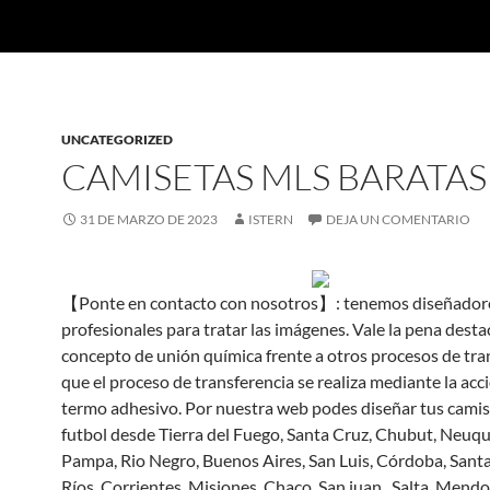
UNCATEGORIZED
CAMISETAS MLS BARATAS
31 DE MARZO DE 2023
ISTERN
DEJA UN COMENTARIO
【Ponte en contacto con nosotros】: tenemos diseñador
profesionales para tratar las imágenes. Vale la pena destac
concepto de unión química frente a otros procesos de tran
que el proceso de transferencia se realiza mediante la acc
termo adhesivo. Por nuestra web podes diseñar tus camis
futbol desde Tierra del Fuego, Santa Cruz, Chubut, Neuqu
Pampa, Rio Negro, Buenos Aires, San Luis, Córdoba, Santa
Ríos, Corrientes, Misiones, Chaco, San juan , Salta, Mendo