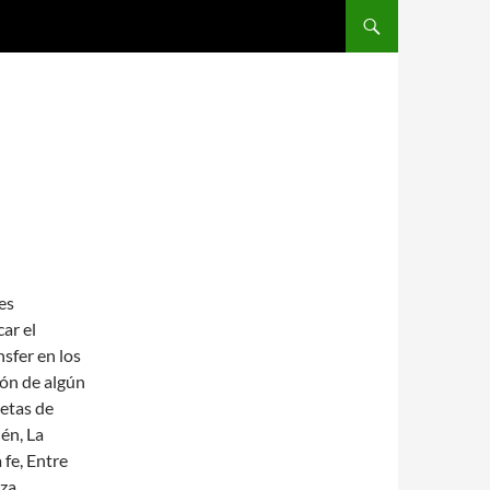
SALTAR AL CONTENIDO
es
ar el
sfer en los
ión de algún
etas de
én, La
 fe, Entre
za,