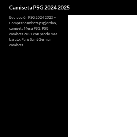
Buscar
Camiseta PSG 2024 2025
Equipación PSG 2024 2025 –
Comprar camiseta psg jordan,
camiseta Messi PSG, PSG
camiseta 2021 con precio más
barato. Paris Saint Germain
camiseta.