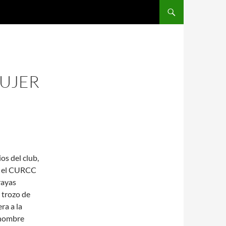
SALTAR AL CONTENIDO
MUJER
s del club,
ía el CURCC
rayas
n trozo de
ra a la
u nombre