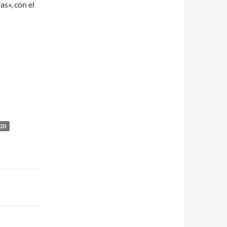
s», con el
20