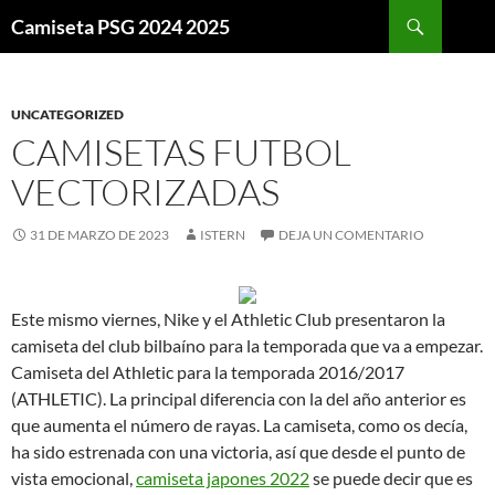
Buscar
Camiseta PSG 2024 2025
SALTAR
AL
CONTENIDO
UNCATEGORIZED
CAMISETAS FUTBOL
VECTORIZADAS
31 DE MARZO DE 2023
ISTERN
DEJA UN COMENTARIO
Este mismo viernes, Nike y el Athletic Club presentaron la
camiseta del club bilbaíno para la temporada que va a empezar.
Camiseta del Athletic para la temporada 2016/2017
(ATHLETIC). La principal diferencia con la del año anterior es
que aumenta el número de rayas. La camiseta, como os decía,
ha sido estrenada con una victoria, así que desde el punto de
vista emocional,
camiseta japones 2022
se puede decir que es