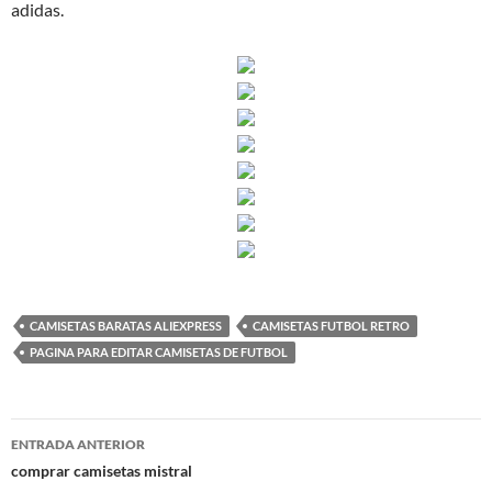
adidas.
CAMISETAS BARATAS ALIEXPRESS
CAMISETAS FUTBOL RETRO
PAGINA PARA EDITAR CAMISETAS DE FUTBOL
Navegación
ENTRADA ANTERIOR
de
comprar camisetas mistral