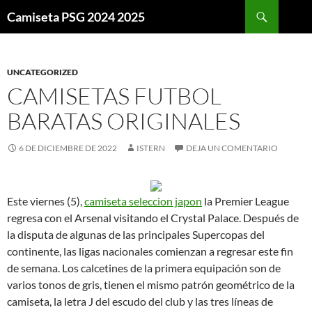
Buscar
Camiseta PSG 2024 2025
SALTAR
AL
CONTENIDO
UNCATEGORIZED
CAMISETAS FUTBOL
BARATAS ORIGINALES
6 DE DICIEMBRE DE 2022
ISTERN
DEJA UN COMENTARIO
Este viernes (5),
camiseta seleccion japon
la Premier League
regresa con el Arsenal visitando el Crystal Palace. Después de
la disputa de algunas de las principales Supercopas del
continente, las ligas nacionales comienzan a regresar este fin
de semana. Los calcetines de la primera equipación son de
varios tonos de gris, tienen el mismo patrón geométrico de la
camiseta, la letra J del escudo del club y las tres líneas de